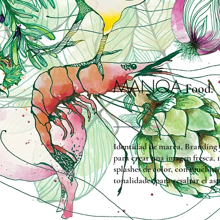
MANQA
Food.
Identidad de marca, Branding 
para crear una imagen fresca, 1
splashes de color, con muchísim
tonalidades para resaltar el a