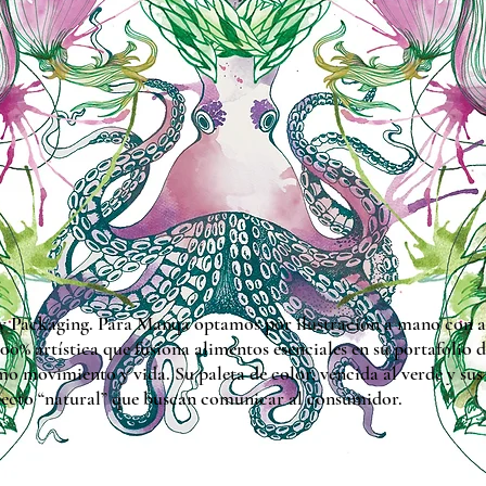
y Packaging. Para Manqa optamos por ilustración a mano con ac
00% artística que fusiona alimentos esenciales en su portafolio 
o movimiento y vida. Su paleta de color, vencida al verde y sus 
specto “natural” que buscan comunicar al consumidor.