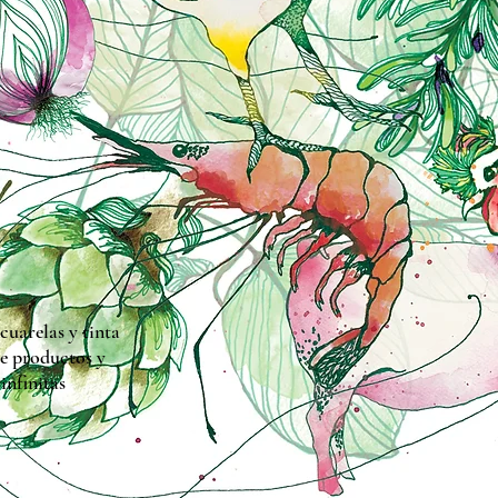
uarelas y tinta
de productos y
infinitas